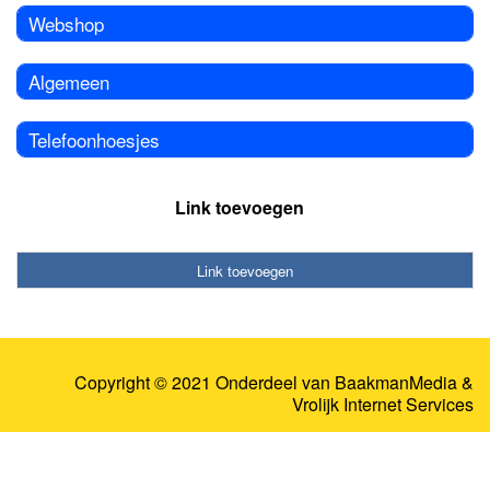
Webshop
Algemeen
Telefoonhoesjes
Link toevoegen
Link toevoegen
Copyright © 2021 Onderdeel van
BaakmanMedia
&
Vrolijk Internet Services